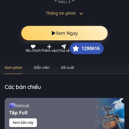
WALL-E
Thông tin phim
Xem Ngay
1290616
Yêu thích
Thêm vào
Chia sẻ
Xem phim
Diễn viên
Đề xuất
Các bản chiếu
Vietsub
Tập Full
Xem bản này