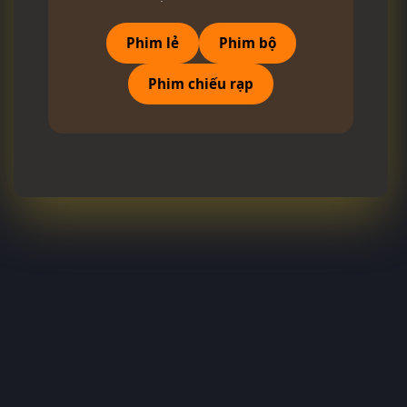
Phim lẻ
Phim bộ
Phim chiếu rạp