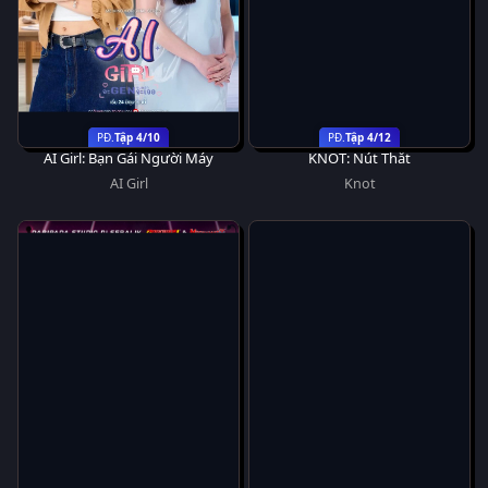
Tập 4/10
Tập 4/12
AI Girl: Bạn Gái Người Máy
KNOT: Nút Thắt
AI Girl
Knot