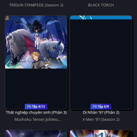
Stargaze
TRIGUN STAMPEDE (Season 2)
BLACK TORCH
Tập 4/12
Tập 6/9
Thất nghiệp chuyển sinh (Phần 3)
Dị Nhân ’97 (Phần 2)
Mushoku Tensei: Jobless
X-Men '97 (Season 2)
Reincarnation (Season 3)