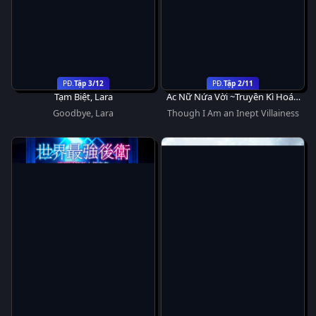
Tập 3/12
Tập 2/11
Tạm Biệt, Lara
Ác Nữ Nửa Vời ~Truyền Kì Hoán
Hồn Đổi Xác~
Goodbye, Lara
Though I Am an Inept Villainess