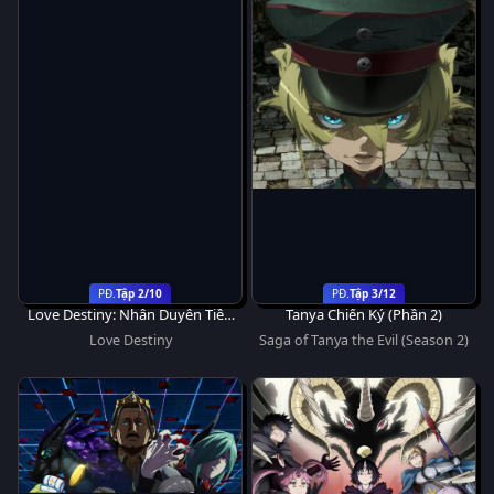
Tập 2/10
Tập 3/12
Love Destiny: Nhân Duyên Tiền
Tanya Chiến Ký (Phần 2)
Định
Love Destiny
Saga of Tanya the Evil (Season 2)