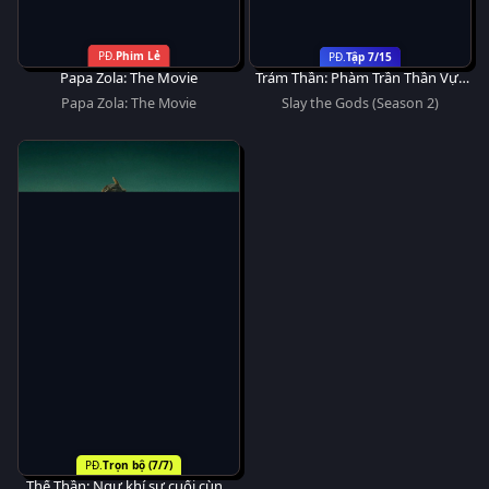
Phim Lẻ
Tập 7/15
Papa Zola: The Movie
Trảm Thần: Phàm Trần Thần Vực
(Phần 2)
Papa Zola: The Movie
Slay the Gods (Season 2)
Trọn bộ (7/7)
Thế Thần: Ngự khí sư cuối cùng