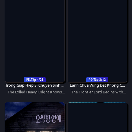
Tập 4/26
Tập 3/12
Trọng Giáp Hiệp Sĩ Chuyển Sinh Bị
Lãnh Chúa Vùng Đất Không Cư
Lưu Đày Trở Nên Vô Địch Nhờ
Dân
The Exiled Heavy Knight Knows
The Frontier Lord Begins with
Kiến Thức Về Game
How to Game the System
Zero Subjects