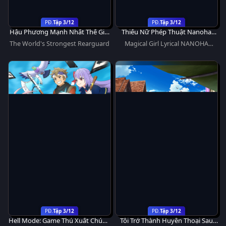
Tập 3/12
Tập 3/12
Hậu Phương Mạnh Nhất Thế Giới
Thiếu Nữ Phép Thuật Nanoha
– Nhà Khai Phá Tân Binh Của
EXCEEDS
The World's Strongest Rearguard
Magical Girl Lyrical NANOHA
Vương Quốc Mê Cung
EXCEEDS Gun Blaze Vengeance
Tập 3/12
Tập 3/12
Hell Mode: Game Thủ Xuất Chúng
Tôi Trở Thành Huyền Thoại Sau