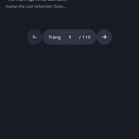
(Phần 2)
Avatar the Last Airbender (Season
2)
Trang
/ 110