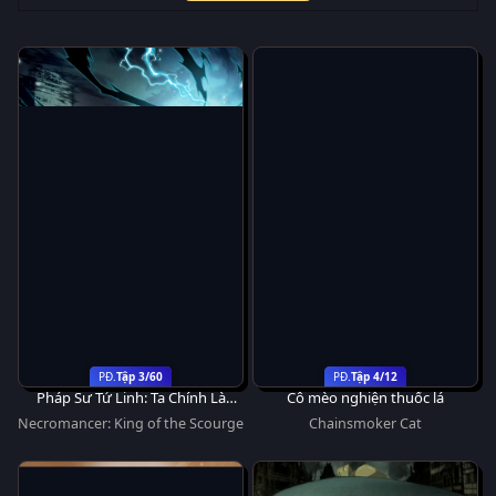
Tập 3/60
Tập 4/12
Pháp Sư Tử Linh: Ta Chính Là
Cô mèo nghiện thuốc lá
Thiên Tai
Necromancer: King of the Scourge
Chainsmoker Cat