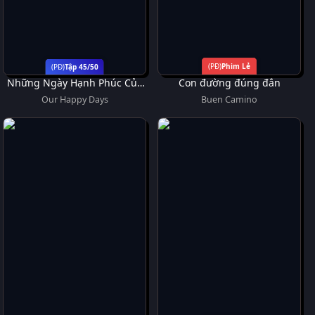
Phim Lẻ
Tập 45/50
Những Ngày Hạnh Phúc Của
Con đường đúng đắn
Chúng Ta
Our Happy Days
Buen Camino