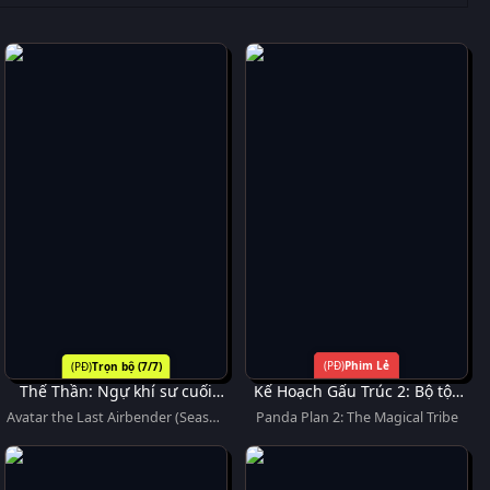
Phim Lẻ
Trọn bộ (7/7)
Thế Thần: Ngự khí sư cuối
Kế Hoạch Gấu Trúc 2: Bộ tộc
cùng (Phần 2)
kỳ diệu
Avatar the Last Airbender (Season
Panda Plan 2: The Magical Tribe
2)