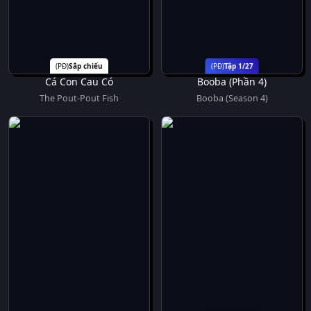
Sắp chiếu
Tập 1/27
Cá Con Cau Có
Booba (Phần 4)
The Pout-Pout Fish
Booba (Season 4)