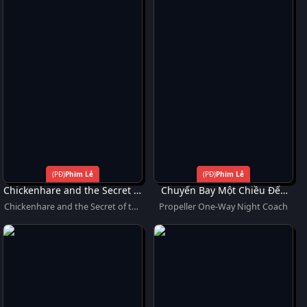
Phim Lẻ
Phim Lẻ
Chickenhare and the Secret of
Chuyến Bay Một Chiều Đến
the Groundhog
Hollywood Mơ Ước
Chickenhare and the Secret of the
Propeller One-Way Night Coach
Groundhog