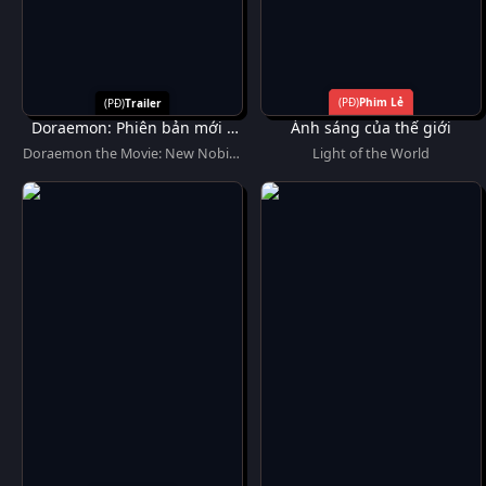
Phim Lẻ
Trailer
Doraemon: Phiên bản mới –
Ánh sáng của thế giới
Nobita Và Lâu Đài Dưới Đáy
Doraemon the Movie: New Nobita
Light of the World
Biển
and the Castle of the Undersea
Devil