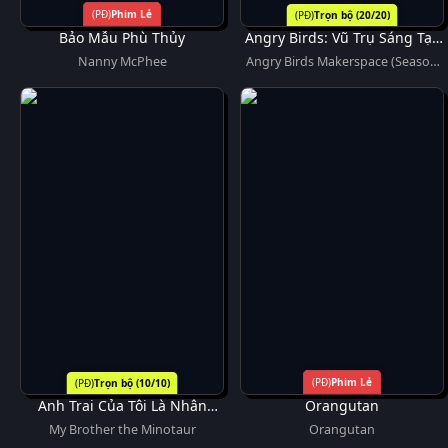
Phim Lẻ
Trọn bộ (20/20)
Bảo Mẫu Phù Thủy
Angry Birds: Vũ Trụ Sáng Tạo
(Phần 2)
Nanny McPhee
Angry Birds Makerspace (Season
2)
Phim Lẻ
Trọn bộ (10/10)
Anh Trai Của Tôi Là Nhân
Orangutan
Ngưu
My Brother the Minotaur
Orangutan