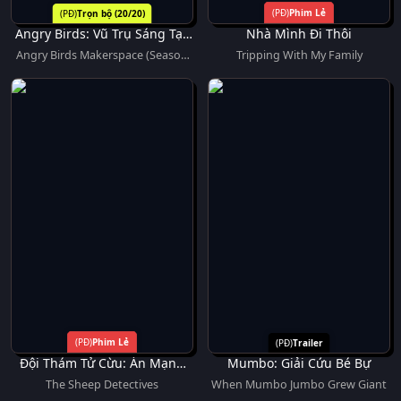
Phim Lẻ
Trọn bộ (20/20)
Angry Birds: Vũ Trụ Sáng Tạo
Nhà Mình Đi Thôi
(Phần 3)
Angry Birds Makerspace (Season
Tripping With My Family
3)
Phim Lẻ
Trailer
Đội Thám Tử Cừu: Án Mạng
Mumbo: Giải Cứu Bé Bự
Lúc Nửa Đêm
The Sheep Detectives
When Mumbo Jumbo Grew Giant