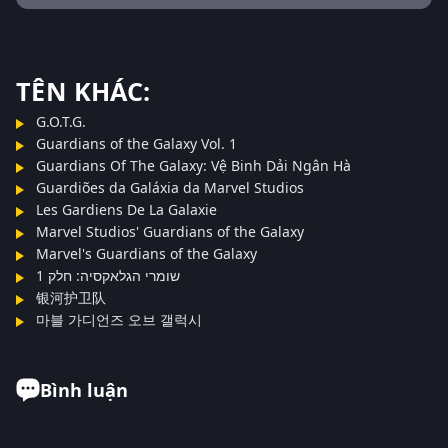
TÊN KHÁC:
G.O.T.G.
Guardians of the Galaxy Vol. 1
Guardians Of The Galaxy: Vệ Binh Dải Ngân Hà
Guardiões da Galáxia da Marvel Studios
Les Gardiens De La Galaxie
Marvel Studios' Guardians of the Galaxy
Marvel's Guardians of the Galaxy
שומרי הגלאקסיה: חלק 1
银河护卫队
마블 가디언즈 오브 갤럭시
Bình luận