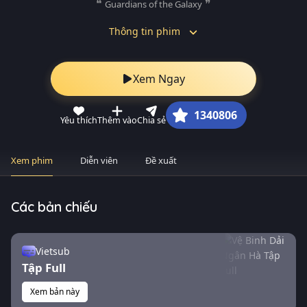
Guardians of the Galaxy
Thông tin phim
Xem Ngay
1340806
Yêu thích
Thêm vào
Chia sẻ
Xem phim
Diễn viên
Đề xuất
Các bản chiếu
Vietsub
Tập Full
Xem bản này