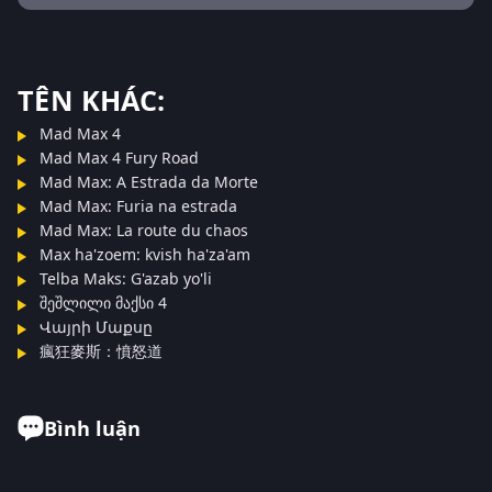
TÊN KHÁC:
Mad Max 4
Mad Max 4 Fury Road
Mad Max: A Estrada da Morte
Mad Max: Furia na estrada
Mad Max: La route du chaos
Max ha'zoem: kvish ha'za'am
Telba Maks: G'azab yo'li
შეშლილი მაქსი 4
Վայրի Մաքսը
瘋狂麥斯：憤怒道
Bình luận