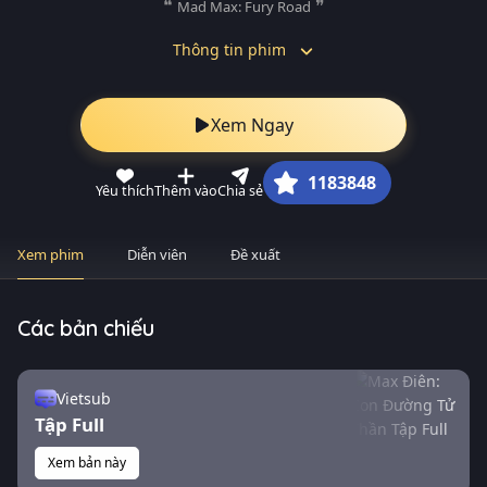
Mad Max: Fury Road
Thông tin phim
Xem Ngay
1183848
Yêu thích
Thêm vào
Chia sẻ
Xem phim
Diễn viên
Đề xuất
Các bản chiếu
Vietsub
Tập Full
Xem bản này