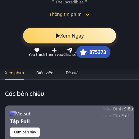
The Incredibles
Thông tin phim
Xem Ngay
875373
Yêu thích
Thêm vào
Chia sẻ
Xem phim
Diễn viên
Đề xuất
Các bản chiếu
Vietsub
Tập Full
Xem bản này