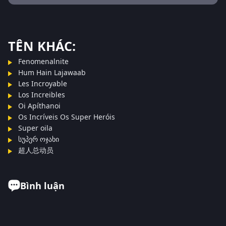
TÊN KHÁC:
Fenomenalnite
Hum Hain Lajawaab
Les Incroyable
Los Increibles
Oi Apíthanoi
Os Incríveis Os Super Heróis
Super oila
სუპერ ოჯახი
超人总动员
Bình luận