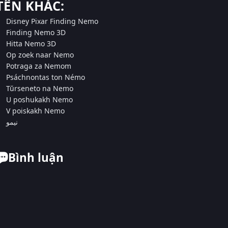
TÊN KHÁC:
Disney Pixar Finding Nemo
Finding Nemo 3D
Hitta Nemo 3D
Op zoek naar Nemo
Potraga za Nemom
Psáchnontas ton Némo
Tŭrseneto na Nemo
U poshukakh Nemo
V poiskakh Nemo
نيمو
Bình luận