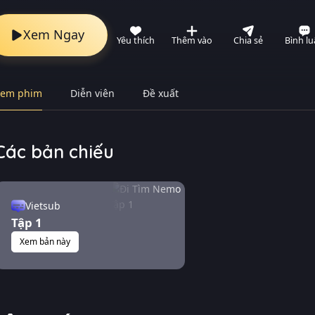
Xem Ngay
Yêu thích
Thêm vào
Chia sẻ
Bình l
Xem phim
Diễn viên
Đề xuất
Các bản chiếu
Vietsub
Tập 1
Xem bản này