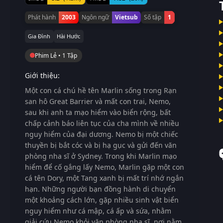
Phát hành
2003
Ngôn ngữ
Vietsub
Số tập
1
Gia Đình
Hài Hước
Phim Lẻ • 1 Tập
Giới thiệu:
Một con cá chú hề tên Marlin sống trong Rạn
san hô Great Barrier và mất con trai, Nemo,
sau khi anh ta mạo hiểm vào biển rộng, bất
chấp cảnh báo liên tục của cha mình về nhiều
nguy hiểm của đại dương. Nemo bị một chiếc
thuyền bị bắt cóc và bị hạ gục và gửi đến văn
phòng nha sĩ ở Sydney. Trong khi Marlin mạo
hiểm để cố gắng lấy Nemo, Marlin gặp một con
cá tên Dory, một Tang xanh bị mất trí nhớ ngắn
hạn. Những người bạn đồng hành di chuyển
một khoảng cách lớn, gặp nhiều sinh vật biển
nguy hiểm như cá mập, cá ấp và sứa, nhằm
giải cứu Nemo khỏi văn phòng nha sĩ, nơi nằm