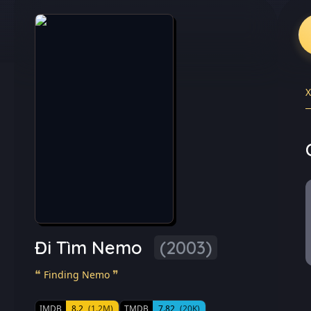
Đi Tìm Nemo
(2003)
Finding Nemo
IMDB
8.2
(1.2M)
TMDB
7.82
(20K)