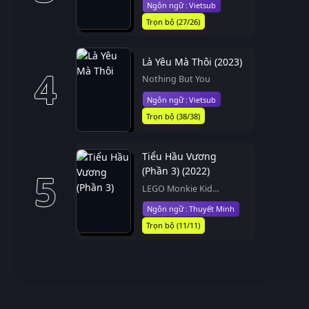
Vietsub
Trọn bộ (27/26)
Là Yêu Mà Thôi (2023)
4
Nothing But You
Vietsub
Trọn bộ (38/38)
Tiểu Hầu Vương
(Phần 3) (2022)
5
LEGO Monkie Kid
(Season 3)
Thuyết Minh
Trọn bộ (11/11)