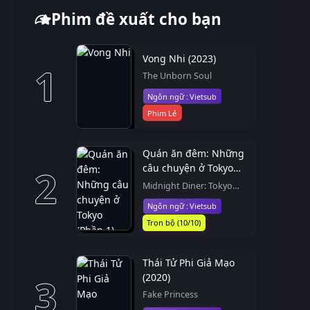
Phim đề xuất cho bạn
Vong Nhi (2023)
1
The Unborn Soul
Vietsub
Phim Lẻ
Quán ăn đêm: Những
câu chuyện ở Tokyo
2
(Phần 1) (2016)
Midnight Diner: Tokyo
Stories (Season 1)
Vietsub
Trọn bộ (10/10)
Thái Tử Phi Giả Mạo
(2020)
3
Fake Princess