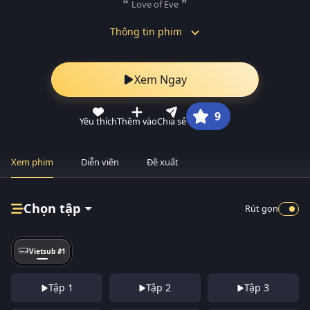
Love of Eve
Thông tin phim
Xem Ngay
9
Yêu thích
Thêm vào
Chia sẻ
Xem phim
Diễn viên
Đề xuất
Chọn tập
Rút gọn
Vietsub #1
Tập 1
Tập 2
Tập 3