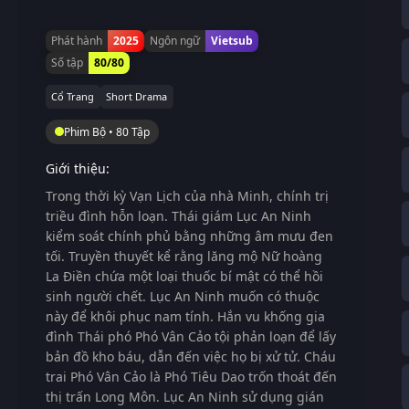
Phát hành
2025
Ngôn ngữ
Vietsub
Số tập
80/80
Cổ Trang
Short Drama
Phim Bộ • 80 Tập
Giới thiệu:
Trong thời kỳ Vạn Lịch của nhà Minh, chính trị
triều đình hỗn loạn. Thái giám Lục An Ninh
kiểm soát chính phủ bằng những âm mưu đen
tối. Truyền thuyết kể rằng lăng mộ Nữ hoàng
La Điền chứa một loại thuốc bí mật có thể hồi
sinh người chết. Lục An Ninh muốn có thuộc
này để khôi phục nam tính. Hắn vu khống gia
đình Thái phó Phó Vân Cảo tội phản loạn để lấy
bản đồ kho báu, dẫn đến việc họ bị xử tử. Cháu
trai Phó Vân Cảo là Phó Tiêu Dao trốn thoát đến
thị trấn Long Môn. Lục An Ninh sử dụng gián