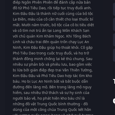
điệp Ngôn Phiên Phiên để đánh cắp nửa bản
đồ từ Phó Tiêu Dao, rồi tiếp tục truy đuổi anh.
Kim Đậu Đậu là thánh nữ cuối cùng của bộ tộc
La Điền, máu của cô cần thiết cho loại thuốc bí
mật. Mười năm trước, bộ tộc của cô bị tiêu diệt
và cô tìm nơi trú ẩn tại Long Môn Khách Sạn
với chủ quán Kim Khảm Ngọc. Khi Tống Bách
Linh và cháu trai đến quán trốn chạy Lục An
Ninh, Kim Đậu Đậu giúp họ thoát khỏi. Cô gặp
Phó Tiêu Dao trong cuộc truy đuổi, và họ trở
thành đồng minh chống lại kẻ thù chung. Sau
nhiều sự phản bội và phiêu lưu, bao gồm việc
bị lừa bởi gián điệp đẹp trai Vân Thiên Tường,
Kim Đậu Đậu và Phó Tiêu Dao hợp tác tìm kho
báu. Họ bị Lục An Ninh bắt và bắt buộc dẫn
đường đến lăng mộ. Bên trong lăng mộ nguy
hiểm, sau nhiều thử thách và sự hy sinh của
người bảo vệ, họ phát hiện kho báu chỉ là
những đồ vật Trung Quốc bình thường - đồ
dùng của một công chúa Trung Quốc kết hôn