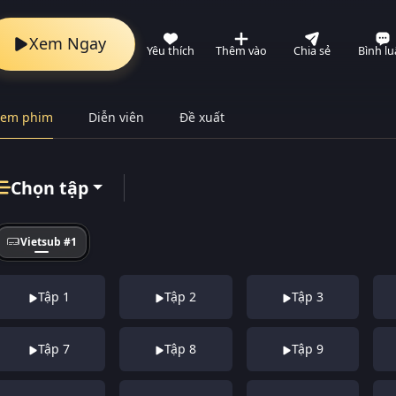
Xem Ngay
Yêu thích
Thêm vào
Chia sẻ
Bình l
Xem phim
Diễn viên
Đề xuất
Chọn tập
Vietsub #1
Tập 1
Tập 2
Tập 3
Tập 7
Tập 8
Tập 9