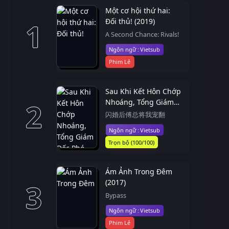
Một cơ hội thứ hai:
Đối thủ! (2019)
1
A Second Chance: Rivals!
Vietsub
Phim Lẻ
Sau Khi Kết Hôn Chớp
Nhoáng, Tổng Giám
2
Đốc Phó Cưng Chiều
闪婚后傅总将我宠翻
Em Hết Mực (2025)
Vietsub
Trọn bộ (100/100)
Ám Ảnh Trong Đêm
(2017)
3
Bypass
Vietsub
Phim Lẻ