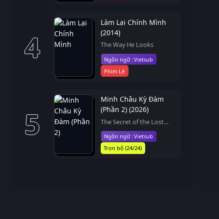
Làm Lại Chính Mình
(2014)
4
The Way He Looks
Vietsub
Phim Lẻ
Minh Châu Kỳ Đàm
(Phần 2) (2026)
5
The Secret of the Lost
Pearl (Season 2)
Vietsub
Trọn bộ (24/24)