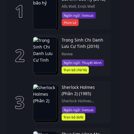
1
Alls Well, Ends Well
Vietsub
Phim Lẻ
Trọng Sinh Chi Danh
Lưu Cự Tinh (2016)
2
Revive
Thuyết Minh
Trọn bộ (16/16)
Sherlock Holmes
(Phần 2) (1985)
3
Sherlock Holmes
(Season 2)
Vietsub
Trọn bộ (6/6)