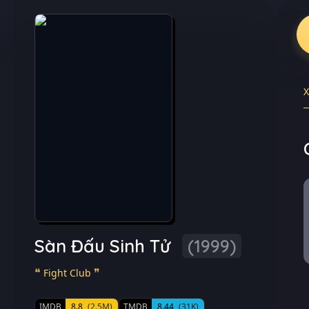
Sàn Đấu Sinh Tử
(1999)
Fight Club
IMDB
8.8
(2.5M)
TMDB
8.44
(31K)