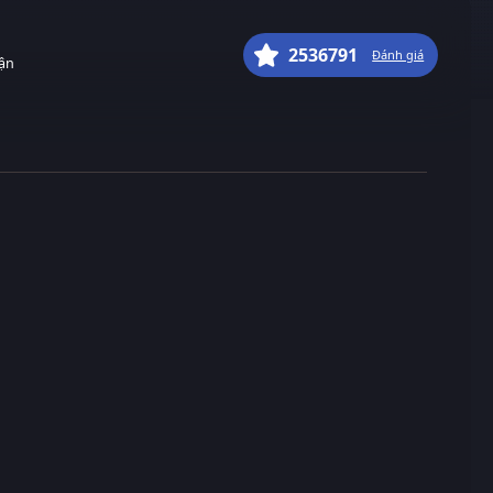
2536791
Đánh giá
uận