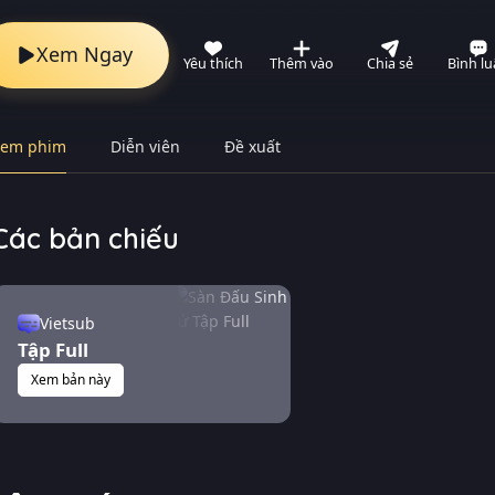
Xem Ngay
Yêu thích
Thêm vào
Chia sẻ
Bình l
Xem phim
Diễn viên
Đề xuất
Các bản chiếu
Vietsub
Tập Full
Xem bản này