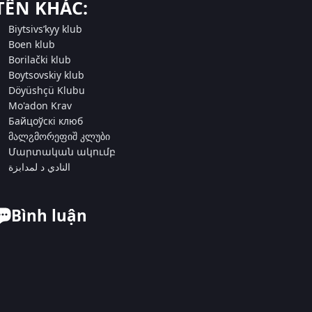
TÊN KHÁC:
Biytsivsʹkyy klub
Boen klub
Borilački klub
Boytsovskiy klub
Döyüshçü Klubu
Mo'adon Krav
Байцоўскі клюб
მალჷმორეფიშ კლუბი
Մարտական ակումբ
النادي د لمدابزة
Bình luận