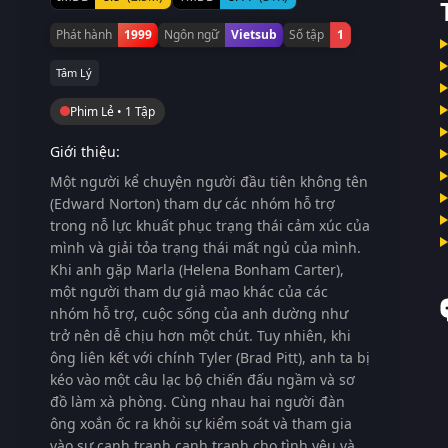
Phát hành
1999
Ngôn ngữ
Vietsub
Số tập
1
Tâm Lý
Phim Lẻ • 1 Tập
Giới thiệu:
Một người kể chuyện người đầu tiên không tên
(Edward Norton) tham dự các nhóm hỗ trợ
trong nỗ lực khuất phục trạng thái cảm xúc của
mình và giải tỏa trạng thái mất ngủ của mình.
Khi anh gặp Marla (Helena Bonham Carter),
một người tham dự giả mạo khác của các
nhóm hỗ trợ, cuộc sống của anh dường như
trở nên dễ chịu hơn một chút. Tuy nhiên, khi
ông liên kết với chính Tyler (Brad Pitt), anh ta bị
kéo vào một câu lạc bộ chiến đấu ngầm và sơ
đồ làm xà phòng. Cùng nhau hai người đàn
ông xoắn ốc ra khỏi sự kiểm soát và tham gia
vào sự cạnh tranh cạnh tranh cho tình yêu và