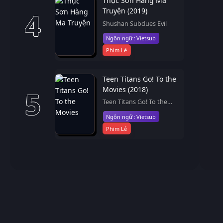
Thục Sơn Hàng Ma
Truyện (2019)
4
Shushan Subdues Evil
Vietsub
Phim Lẻ
Teen Titans Go! To the
Movies (2018)
5
Teen Titans Go! To the
Movies
Vietsub
Phim Lẻ