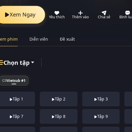
Xem Ngay
Yêu thích
Thêm vào
Chia sẻ
Bình l
Xem phim
Diễn viên
Đề xuất
Chọn tập
Vietsub #1
Tập 1
Tập 2
Tập 3
Tập 7
Tập 8
Tập 9