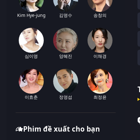
Kim Hye-jung
김명수
송창의
심이영
양혜진
이채경
이효춘
정영섭
최정윤
Phim đề xuất cho bạn