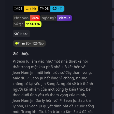
IMDB
...
(14)
TMDB
6.5
(4)
Phát hành
2024
Ngôn ngữ
Vietsub
Số tập
1114/126
Chính kịch
Phim Bộ • 126 Tập
Giới thiệu:
Pi Seon Ju làm việc như một nhà thiết kế nội
thất trong một khu phố nhỏ. Cô kết hôn với
Jeon Nam Jin, một kiến ​​trúc sư đầy tham vọng.
Mặc dù Pi Seon Ju hết lòng vì chồng, nhưng
chồng cô lại yêu Jin Sang A, người sẽ trở thành
người kế nhiệm của một công ty kiến ​​trúc. Để
theo đuổi tình yêu và tham vọng của mình,
Jeon Nam Jin đòi ly hôn với Pi Seon Ju. Sau khi
ly hôn, Pi Seon Ju quyết định bắt đầu cuộc sống
mới. Trong khi đó, kiến ​​trúc sư Kim So U đã kết