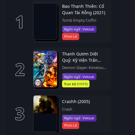
Bao Thanh Thiên: Cổ
Quan Tài Rỗng (2021)
1
Tomb Empty Coffin
Vietsub
Phim Lẻ
Thanh Gươm Diệt
Quỷ: Kỹ Viện Trấn
2
(2021)
Demon Slayer: Kimetsu
no Yaiba Entertainment
Vietsub
District Arc, Kimetsu no
Yaiba: Yuukaku-hen
Trọn bộ (11/11)
Crashh (2005)
3
Crash
Vietsub
Phim Lẻ