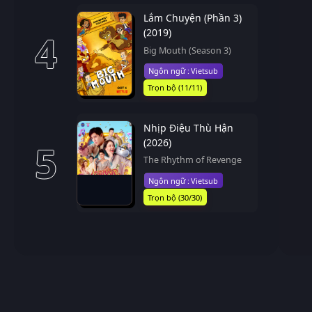
Lắm Chuyện (Phần 3)
(2019)
4
Big Mouth (Season 3)
Vietsub
Trọn bộ (11/11)
Nhịp Điệu Thù Hận
(2026)
5
The Rhythm of Revenge
Vietsub
Trọn bộ (30/30)