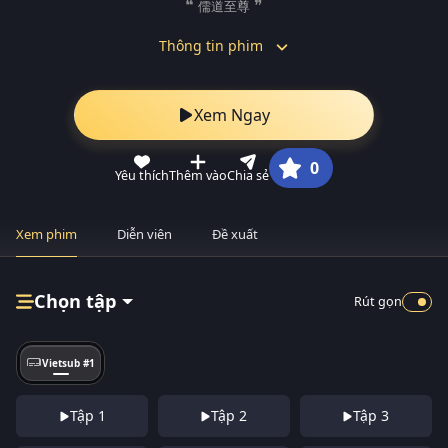
儒道至尊
Thông tin phim
Xem Ngay
0
Yêu thích
Thêm vào
Chia sẻ
Xem phim
Diễn viên
Đề xuất
Chọn tập
Rút gọn
Vietsub #1
Tập 1
Tập 2
Tập 3