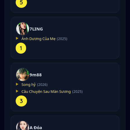
5
7LING
Ánh Dương Của Mẹ
(2025)
1
9m88
Song hỷ
(2026)
Câu Chuyện Sau Màn Sương
(2025)
3
A Đóa