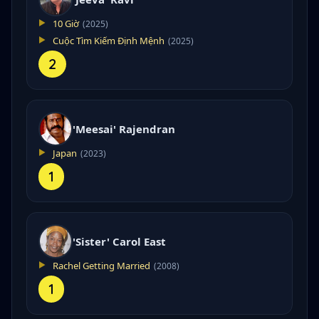
10 Giờ
(2025)
Cuộc Tìm Kiếm Định Mệnh
(2025)
2
'Meesai' Rajendran
Japan
(2023)
1
'Sister' Carol East
Rachel Getting Married
(2008)
1