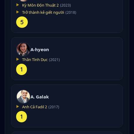
Kỳ Môn Độn Thuật 2
(2023)
Trở thành kẻ giết người
(2018)
5
A-hyeon
Thần Tình Dục
(2021)
1
A. Galak
Anh Cả Fadil 2
(2017)
1