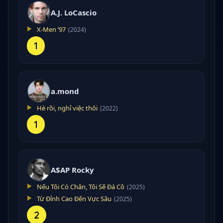
A.J. LoCascio
X-Men ’97
(2024)
1
a.mond
Hè rồi, nghỉ việc thôi
(2022)
1
A$AP Rocky
Nếu Tôi Có Chân, Tôi Sẽ Đá Cô
(2025)
Từ Đỉnh Cao Đến Vực Sâu
(2025)
2