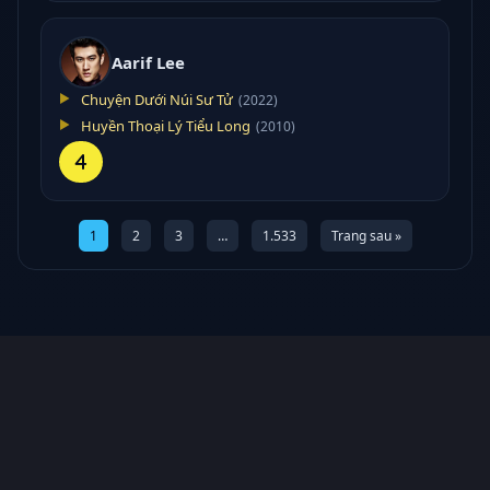
Aarif Lee
Chuyện Dưới Núi Sư Tử
(2022)
Huyền Thoại Lý Tiểu Long
(2010)
4
1
2
3
…
1.533
Trang sau »