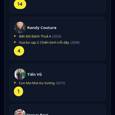
14
Randy Couture
Biệt Đội Đánh Thuê 4
(2023)
Vua bọ cạp 2: Chiến binh trỗi dậy
(2008)
4
Tiến Vũ
Con Ma Nhà Họ Vương
(2015)
1
'Jeeva' Ravi