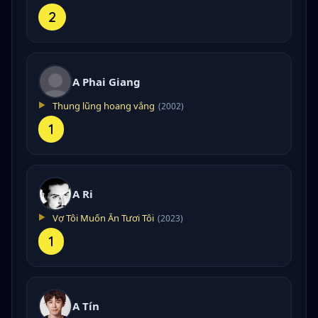
2
A Phai Giang
Thung lũng hoang vắng
(2002)
1
A Ri
Vợ Tôi Muốn Ăn Tươi Tôi
(2023)
1
A Tín