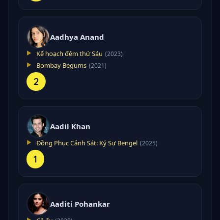
Aadhya Anand
Kế hoạch đêm thứ Sáu
(2023)
Bombay Begums
(2021)
2
Aadil Khan
Đồng Phục Cảnh Sát: Ký Sự Bengel
(2025)
1
Aaditi Pohankar