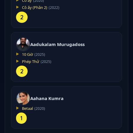
Cô ấy
(2020)
Cô ấy (Phần 2)
(2022)
2
Aadukalam Murugadoss
10 Giờ
(2025)
Phép Thử
(2025)
2
Aahana Kumra
Betaal
(2020)
1