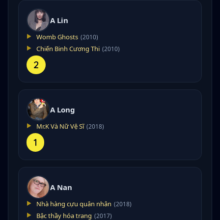
A Lin
Womb Ghosts
(2010)
Chiến Binh Cương Thi
(2010)
2
A Long
Mr.K Và Nữ Vệ Sĩ
(2018)
1
A Nan
Nhà hàng cựu quân nhân
(2018)
Bậc thầy hóa trang
(2017)