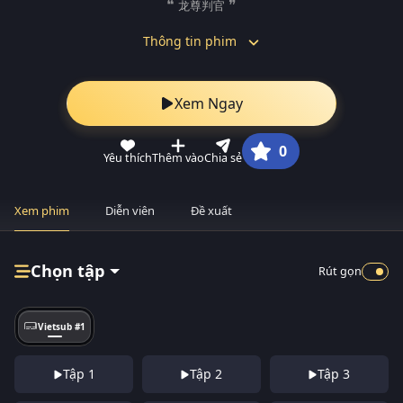
龙尊判官
Thông tin phim
Xem Ngay
0
Yêu thích
Thêm vào
Chia sẻ
Xem phim
Diễn viên
Đề xuất
Chọn tập
Rút gọn
Vietsub #1
Tập 1
Tập 2
Tập 3