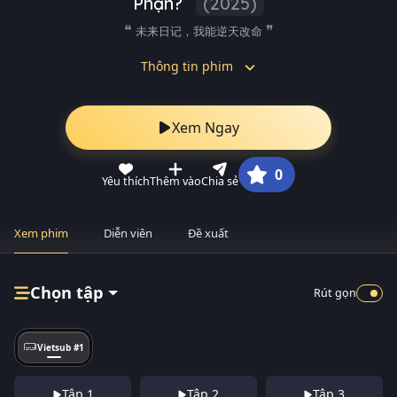
Phận?
(2025)
未来日记，我能逆天改命
Thông tin phim
Xem Ngay
0
Yêu thích
Thêm vào
Chia sẻ
Xem phim
Diễn viên
Đề xuất
Chọn tập
Rút gọn
Vietsub #1
Tập 1
Tập 2
Tập 3