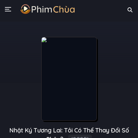
Nhật Ký Tương Lai: Tôi Có Thể Thay Đổi Số