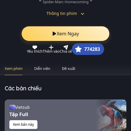
Spider-Man: Homecoming
Thông tin phim
Xem Ngay
774283
Yêu thích
Thêm vào
Chia sẻ
Xem phim
Diễn viên
Đề xuất
Các bản chiếu
Vietsub
Tập Full
Xem bản này