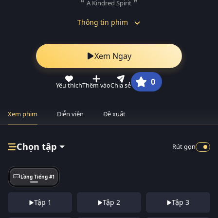
A Kindred Spirit
Thông tin phim
Xem Ngay
0
Yêu thích
Thêm vào
Chia sẻ
Xem phim
Diễn viên
Đề xuất
Chọn tập
Rút gọn
Lồng Tiếng #1
Tập 1
Tập 2
Tập 3