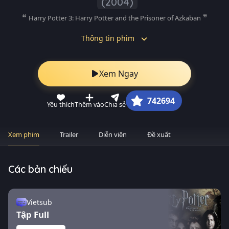
(2004)
Harry Potter 3: Harry Potter and the Prisoner of Azkaban
Thông tin phim
Xem Ngay
742694
Yêu thích
Thêm vào
Chia sẻ
Xem phim
Trailer
Diễn viên
Đề xuất
Các bản chiếu
Vietsub
Tập Full