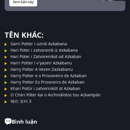
Xem bản này
TÊN KHÁC:
Garri Potter i uznik Azkabana
Hari Poter i zatvorenik iz Askabana
Hari Poter i Zatvorenikot od Azkaban
Harri Potter i v'yazenʹ Azkabanu
Harry Potter A Vezen Zazkabanu
Harry Potter e o Prisioneiro de Azkaban
Harry Potter Eo Prisoneiro de Azkaban
Khari Potŭr i zatvornikŭt ot Azkaban
O Chári Póter kai o Aichmálotos tou Azkampán
해리 포터 3
Bình luận