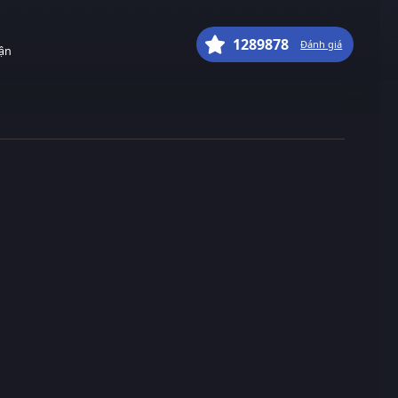
1289878
Đánh giá
uận