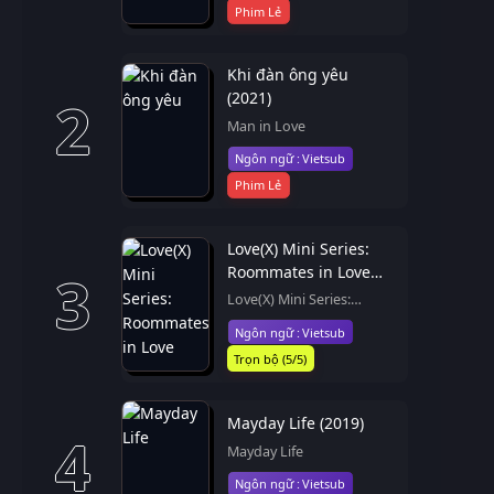
Phim Lẻ
Khi đàn ông yêu
(2021)
2
Man in Love
Vietsub
Phim Lẻ
Love(X) Mini Series:
Roommates in Love
3
(2026)
Love(X) Mini Series:
Roommates in Love
Vietsub
Trọn bộ (5/5)
Mayday Life (2019)
4
Mayday Life
Vietsub