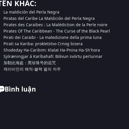
TÊN KHÁC:
La maldición del Perla Negra
Piratas del Caribe La Maldición del Perla Negra
Pirates des Caraïbes : La Malédiction de la Perle noire
Pirates Of The Caribbean ‐ The Curse of the Black Pearl
Pirati dei Caraibi - La maledizione della prima luna
Pirati sa Kariba: prokletstvo Crnog bisera
Shodeday Ha-Caribim: Klalat Ha-Pnina Ha-Sh'hora
Sjóræningjar á Karíbahafi: Bölvun svörtu perlunnar
加勒比海盗：黑珍珠号的诅咒
캐리비안의 해적-블랙 펄의 저주
Bình luận