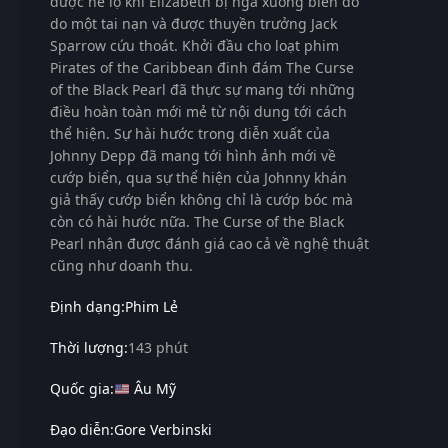
được hé lộ khi Elizabeth bị ngã xuống biển do
do một tai nạn và được thuyền trưởng Jack
Sparrow cứu thoát. Khởi đầu cho loạt phim
Pirates of the Caribbean đinh đám The Curse
of the Black Pearl đã thực sự mang tới những
điều hoàn toàn mới mẻ từ nội dung tới cách
thể hiện. Sự hài hước trong diễn xuất của
Johnny Depp đã mang tới hình ảnh mới về
cướp biển, qua sự thể hiện của Johnny khán
giả thấy cướp biển không chỉ là cướp bóc mà
còn có hài hước nữa. The Curse of the Black
Pearl nhận được đánh giá cao cả về nghệ thuật
cũng như doanh thu.
Định dạng:
Phim Lẻ
Thời lượng:
143 phút
Quốc gia:
Âu Mỹ
Đạo diễn:
Gore Verbinski