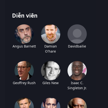
Diễn viên
Angus Barnett
Damian
Davidbailie
O'hare
Geoffrey Rush
Giles New
Isaac C.
Singleton Jr.