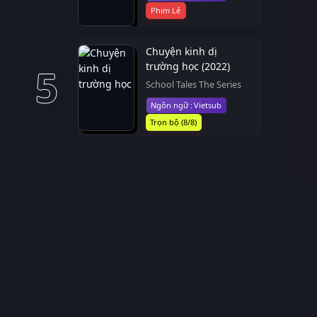
Phim Lẻ
Chuyện kinh dị
trường học (2022)
5
School Tales The Series
Vietsub
Trọn bộ (8/8)