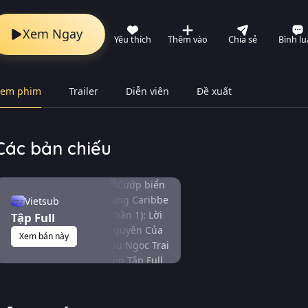
Xem Ngay
Yêu thích
Thêm vào
Chia sẻ
Bình l
Xem phim
Trailer
Diễn viên
Đề xuất
Các bản chiếu
Vietsub
Tập Full
Xem bản này