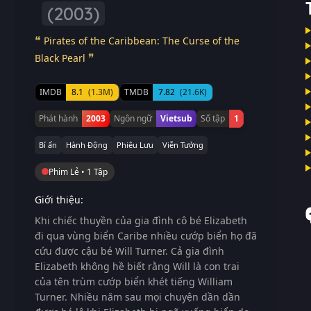
(2003)
Pirates of the Caribbean: The Curse of the
Black Pearl
IMDB
8.1
(1.3M)
TMDB
7.82
(21.6K)
Phát hành
2003
Ngôn ngữ
Vietsub
Số tập
1
Bí ẩn
Hành Động
Phiêu Lưu
Viễn Tưởng
Phim Lẻ • 1 Tập
Giới thiệu:
Khi chiếc thuyền của gia đình cô bé Elizabeth
đi qua vùng biển Caribe nhiều cướp biển họ đã
cứu được cậu bé Will Turner. Cả gia đình
Elizabeth không hề biết rằng Will là con trai
của tên trùm cướp biển khét tiếng William
Turner. Nhiều năm sau mọi chuyện dần dần