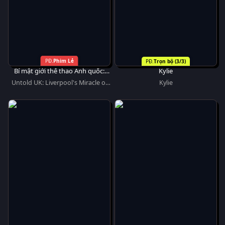
Phim Lẻ
Trọn bộ (3/3)
Bí mật giới thể thao Anh quốc:
Kylie
Phép màu Istanbul của Liverpool
Untold UK: Liverpool's Miracle of
Kylie
Istanbul