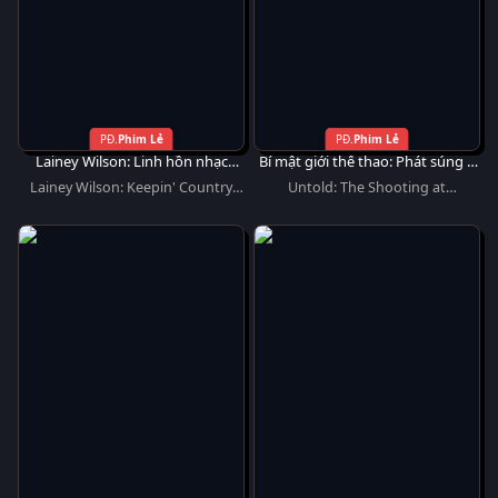
Phim Lẻ
Phim Lẻ
Lainey Wilson: Linh hồn nhạc
Bí mật giới thể thao: Phát súng ở
đồng quê
Hawthorne Hill
Lainey Wilson: Keepin' Country
Untold: The Shooting at
Cool
Hawthorne Hill