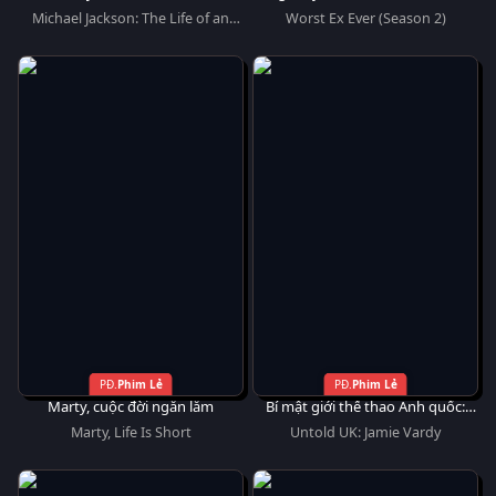
một biểu tượng
Michael Jackson: The Life of an
Worst Ex Ever (Season 2)
Icon
Phim Lẻ
Phim Lẻ
Marty, cuộc đời ngắn lắm
Bí mật giới thể thao Anh quốc:
Jamie Vardy
Marty, Life Is Short
Untold UK: Jamie Vardy