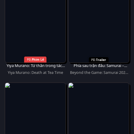
Phim Lẻ
Trailer
Yiya Murano: Tử thần trong tách
Phía sau trận đấu: Samurai –
trà
World Baseball Classic 2026
Yiya Murano: Death at Tea Time
Beyond the Game: Samurai 2026
WORLD BASEBALL CLASSIC