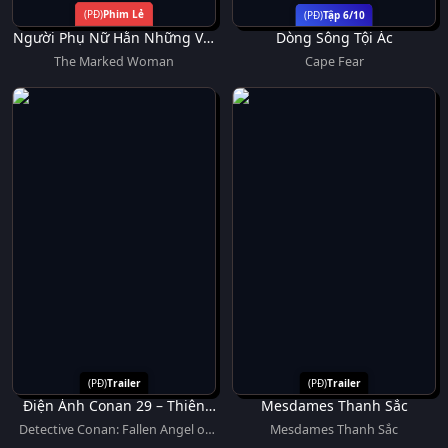
Phim Lẻ
Tập 6/10
Người Phụ Nữ Hằn Những Vết
Dòng Sông Tội Ác
Thương
The Marked Woman
Cape Fear
Trailer
Trailer
Điện Ảnh Conan 29 – Thiên
Mesdames Thanh Sắc
Thần Sa Ngã Trên Xa Lộ
Detective Conan: Fallen Angel of
Mesdames Thanh Sắc
the Highway