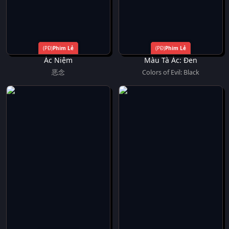
Phim Lẻ
Phim Lẻ
Ác Niệm
Màu Tà Ác: Đen
恶念
Colors of Evil: Black