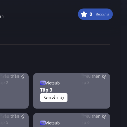
0
Đánh giá
uận
Vietsub
Tập 3
Xem bản này
Vietsub