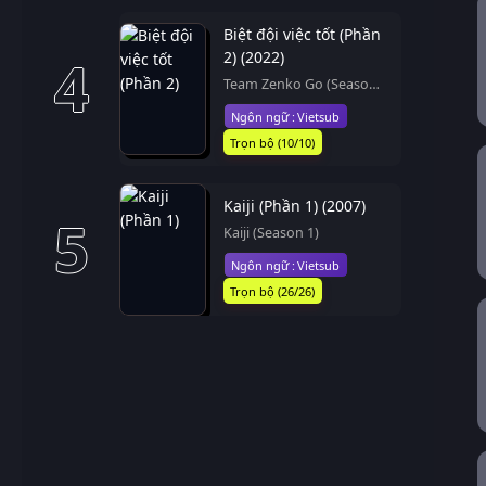
Biệt đội việc tốt (Phần
2) (2022)
4
Team Zenko Go (Season
2)
Vietsub
Trọn bộ (10/10)
Kaiji (Phần 1) (2007)
5
Kaiji (Season 1)
Vietsub
Trọn bộ (26/26)