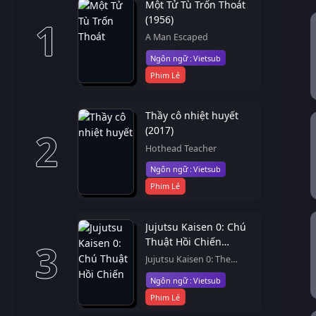
Một Tử Tù Trốn Thoát
(1956)
1
A Man Escaped
Vietsub
Phim Lẻ
Thầy cô nhiệt huyết
(2017)
2
Hothead Teacher
Vietsub
Phim Lẻ
Jujutsu Kaisen 0: Chú
Thuật Hồi Chiến
3
(2021)
Jujutsu Kaisen 0: The
Movie
Vietsub
Phim Lẻ