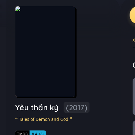
Yêu thần ký
(2017)
Tales of Demon and God
TMDB
8.4
(8)