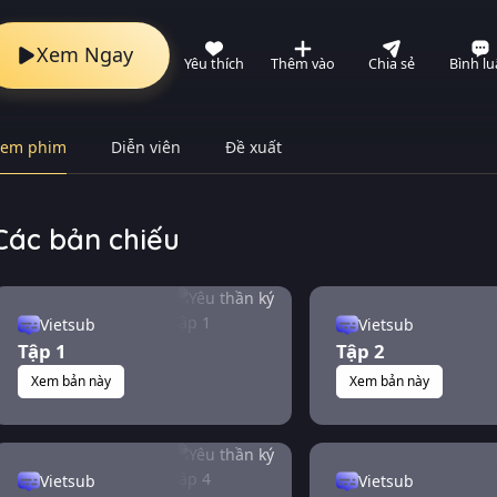
Xem Ngay
Yêu thích
Thêm vào
Chia sẻ
Bình l
Xem phim
Diễn viên
Đề xuất
Các bản chiếu
Vietsub
Vietsub
Tập 1
Tập 2
Xem bản này
Xem bản này
Vietsub
Vietsub