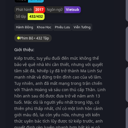
Phát hành
2017
Ngôn ngữ
Vietsub
Số tập
432/432
Hành Động
Khoa Học
Phiêu Lưu
Viễn Tưởng
Phim Bộ • 432 Tập
Giới thiệu:
Kiếp trước, tuy yếu đuối đến mức không thể
bảo vệ quê nhà khi cần thiết, nhưng với quyết
tâm sắt đá, Nhiếp Ly đã trở thành Ma Linh Sư
mạnh nhất và đứng trên đỉnh cao của võ lâm.
Tuy nhiên, anh đã mất mạng trong trận chiến
với Thánh Hoàng và sáu con thú cấp Thần. Linh
hồn anh sau đó được đưa trở về năm anh 13
tuổi. Mặc dù là người yếu nhất trong lớp, có
thiên phú thấp nhất, chỉ có một linh hồn cảnh
giới màu đỏ, lại còn yếu nữa, nhưng với kiến ​​
thức uyên bác tích lũy được từ kiếp trước, anh
quyết định rèn luyện nhanh hơn bất kỳ ai có